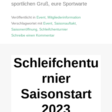
sportlichen Gruß, eure Sportwarte
Veröffentlicht in
Event
,
Mitgliederinformation
Verschlagwortet mit
Event
,
Saisonauftakt
,
Saisoneröffnung
,
Schleifchenturnier
Schreibe einen Kommentar
zu
Eröffnung
der
Schleifchentu
Plätze
rnier
Saisonstart
2023