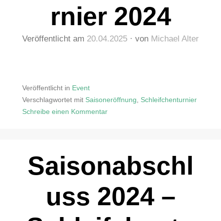
rnier 2024
Veröffentlicht am
20.04.2025
von
Michael Alter
Veröffentlicht in
Event
Verschlagwortet mit
Saisoneröffnung
,
Schleifchenturnier
Schreibe einen Kommentar
zu
Schleifchenturnier
2024
Saisonabschl
uss 2024 –