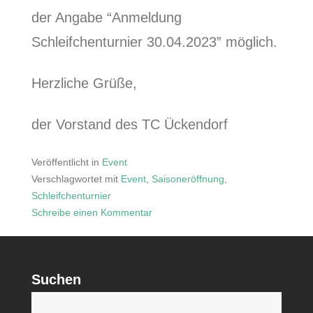
der Angabe “Anmeldung
Schleifchenturnier 30.04.2023” möglich.
Herzliche Grüße,
der Vorstand des TC Ückendorf
Veröffentlicht in
Event
Verschlagwortet mit
Event
,
Saisoneröffnung
,
Schleifchenturnier
Schreibe einen Kommentar
zu
Saisoneröffnung
2023
Suchen
S