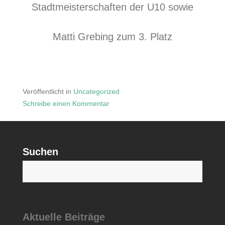
Stadtmeisterschaften der U10 sowie
Matti Grebing zum 3. Platz
Veröffentlicht in
Uncategorized
Schreibe einen Kommentar
zu
Suchen
S
Aktuelle Beiträge