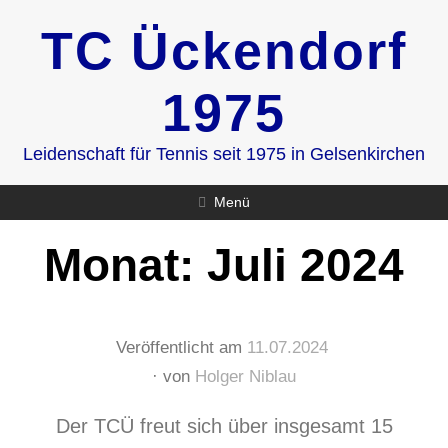
Zum
TC Ückendorf
Inhalt
springen
1975
Leidenschaft für Tennis seit 1975 in Gelsenkirchen
Menü
Monat:
Juli 2024
Veröffentlicht am
11.07.2024
von
Holger Niblau
Der TCÜ freut sich über insgesamt 15