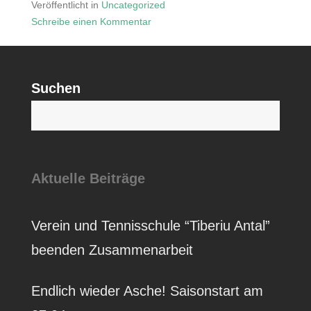
Veröffentlicht in
Uncategorized
Schreibe einen Kommentar
zu
SAVE
THE
Suchen
DATE
S
Aktuelle Beiträge
Verein und Tennisschule “Tiberiu Antal”
beenden Zusammenarbeit
Endlich wieder Asche! Saisonstart am