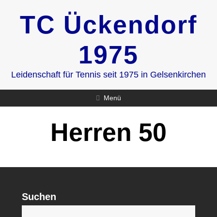
Zum
TC Ückendorf
Inhalt
springen
1975
Leidenschaft für Tennis seit 1975 in Gelsenkirchen
Menü
Herren 50
Suchen
S