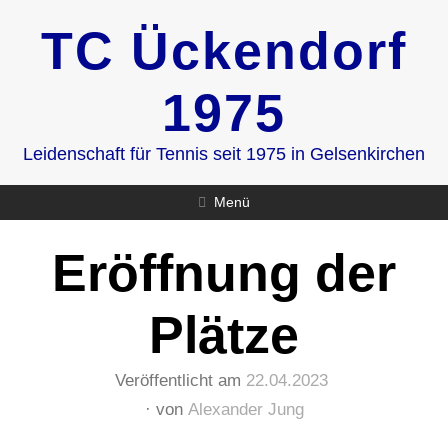
Zum
TC Ückendorf
Inhalt
springen
1975
Leidenschaft für Tennis seit 1975 in Gelsenkirchen
Menü
Eröffnung der
Plätze
Veröffentlicht am
22.04.2023
von
Alexander Jung