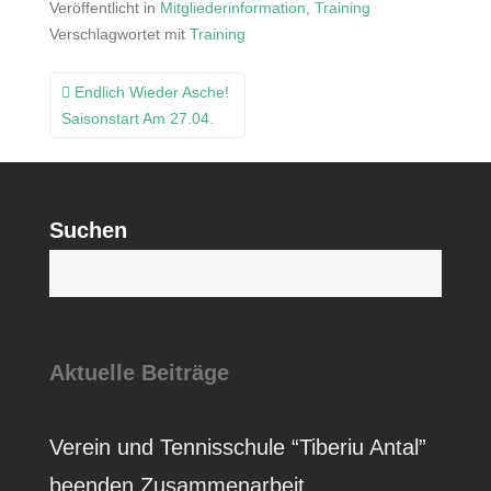
Veröffentlicht in
Mitgliederinformation
,
Training
Verschlagwortet mit
Training
Beitragsnavigation
Endlich Wieder Asche!
Saisonstart Am 27.04.
Suchen
S
Aktuelle Beiträge
Verein und Tennisschule “Tiberiu Antal”
beenden Zusammenarbeit