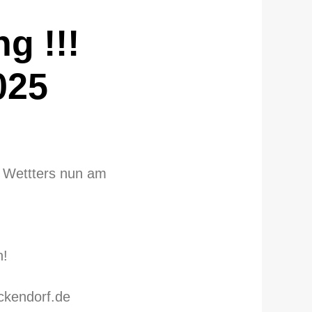
g !!!
025
 Wettters nun am
n!
ckendorf.de