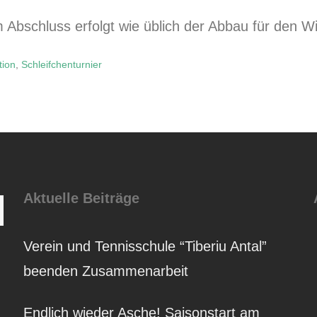
 Abschluss erfolgt wie üblich der Abbau für den Wi
tion
,
Schleifchenturnier
Aktuelle Beiträge
Suchen
Verein und Tennisschule “Tiberiu Antal”
beenden Zusammenarbeit
Endlich wieder Asche! Saisonstart am