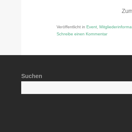
Zum
Veröffentlicht in
Event
,
Mitgliederinforma
Schreibe einen Kommentar
zu
Achtung
–
Verschiebung
!!!
Suchen
Schleifchenturnier
2025