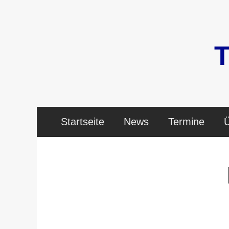
Zum
Inhalt
springen
Startseite
News
Termine
Ü