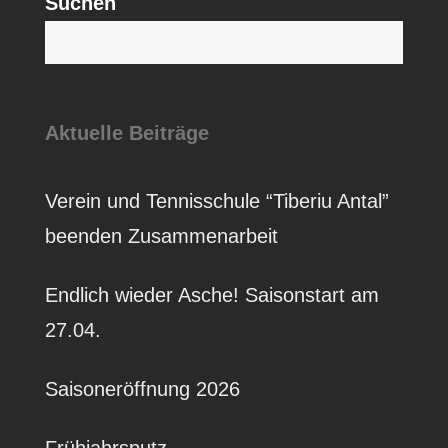
Suchen
S
Aktuelle Beiträge
Verein und Tennisschule “Tiberiu Antal”
beenden Zusammenarbeit
Endlich wieder Asche! Saisonstart am
27.04.
Saisoneröffnung 2026
Frühjahrsputz