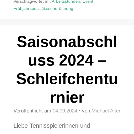
Verschlagwortet mit
Arbeitsstunden
,
Event
,
Frühjahrsputz
,
Saisoneröffnung
Saisonabschl
uss 2024 –
Schleifchentu
rnier
Veröffentlicht am
04.09.2024
von
Michael Alter
Liebe Tennisspielerinnen und