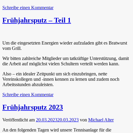
zu
Schreibe einen Kommentar
Frühjahrssputz
–
Frühjahrsputz – Teil 1
Teil
2
Um die eingesetzten Energien wieder aufzuladen gibt es Bratwurst
vom Grill.
Wir bitten zahlreiche Mitglieder um tatkräftige Unterstützung, damit
die Arbeit auf möglichst vielen Schultern verteilt werden kann.
Also – ein idealer Zeitpunkt um sich einzubringen, nette
Vereinskollegen und -innen kennen zu lernen und zudem noch
Arbeitsstunden abzuleisten.
zu
Schreibe einen Kommentar
Frühjahrsputz
–
Frühjahrsputz 2023
Teil
1
Veröffentlicht am
20.03.2023
20.03.2023
von
Michael Alter
An den folgenden Tagen wird unsere Tennisanlage für die