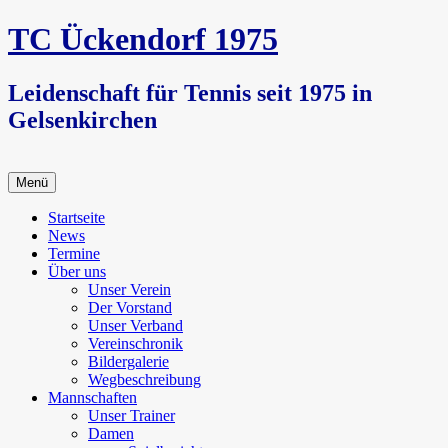
Zum
TC Ückendorf 1975
Inhalt
springen
Leidenschaft für Tennis seit 1975 in
Gelsenkirchen
Menü
Startseite
News
Termine
Über uns
Unser Verein
Der Vorstand
Unser Verband
Vereinschronik
Bildergalerie
Wegbeschreibung
Mannschaften
Unser Trainer
Damen