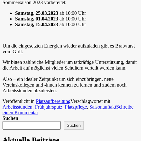
Sommersaison 2023 vorbereitet:
Samstag, 25.03.2023
ab 10:00 Uhr
Samstag, 01.04.2023
ab 10:00 Uhr
Samstag, 15.04.2023
ab 10:00 Uhr
Um die eingesetzten Energien wieder aufzuladen gibt es Bratwurst
vom Grill.
Wir bitten zahlreiche Mitglieder um tatkräftige Unterstützung, damit
die Arbeit auf möglichst vielen Schultern verteilt werden kann.
Also – ein idealer Zeitpunkt um sich einzubringen, nette
Vereinskollegen und -innen kennen zu lernen und zudem noch
Arbeitsstunden abzuleisten.
Veröffentlicht in
Platzaufbereitung
Verschlagwortet mit
Arbeitsstunden
,
Frühjahrsputz
,
Platzpflege
,
Saisonauftakt
Schreibe
zu
einen Kommentar
Frühjahrsputz
Suchen
2023
Suchen
Aktuelle Beiträge