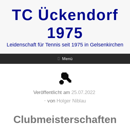
Zum
TC Ückendorf
Inhalt
springen
1975
Leidenschaft für Tennis seit 1975 in Gelsenkirchen
Menü
🎾
Veröffentlicht am
25.07.2022
von
Holger Niblau
Clubmeisterschaften