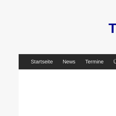
Zum
Inhalt
springen
Startseite
News
Termine
Ü