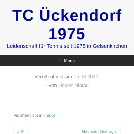
Zum
TC Ückendorf
Inhalt
springen
1975
Leidenschaft für Tennis seit 1975 in Gelsenkirchen
Menü
Veröffentlicht am
15.06.2022
von
Holger Niblau
Veröffentlicht in
Haupt
Beitragsnavigation
🎾
Nächster Beitrag