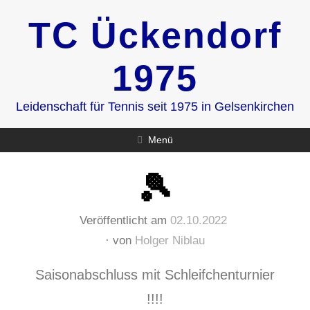
Zum
TC Ückendorf
Inhalt
springen
1975
Leidenschaft für Tennis seit 1975 in Gelsenkirchen
Menü
🎾
Veröffentlicht am
02.10.2022
von
Holger Niblau
Saisonabschluss mit Schleifchenturnier
!!!!