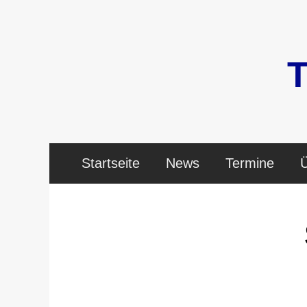
Zum
Inhalt
springen
Startseite
News
Termine
Ü