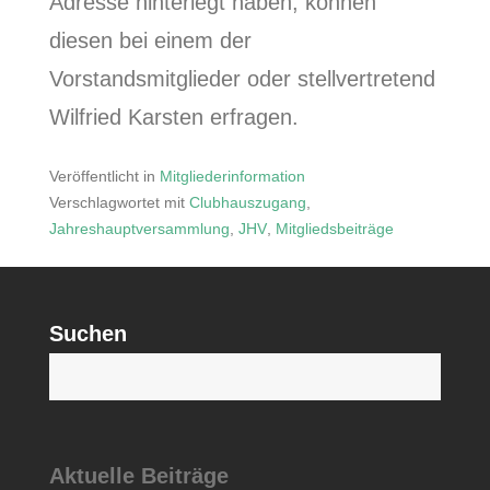
Adresse hinterlegt haben, können
diesen bei einem der
Vorstandsmitglieder oder stellvertretend
Wilfried Karsten erfragen.
Veröffentlicht in
Mitgliederinformation
Verschlagwortet mit
Clubhauszugang
,
Jahreshauptversammlung
,
JHV
,
Mitgliedsbeiträge
Suchen
S
Aktuelle Beiträge