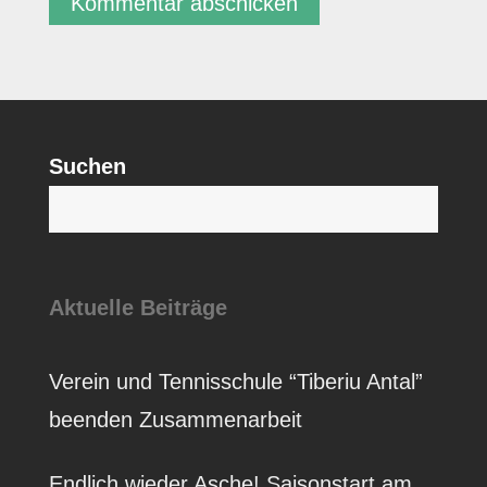
Suchen
S
Aktuelle Beiträge
Verein und Tennisschule “Tiberiu Antal”
beenden Zusammenarbeit
Endlich wieder Asche! Saisonstart am